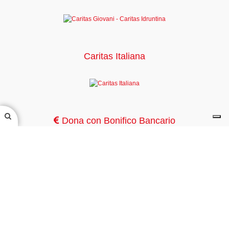
Caritas Italiana
Dona con Bonifico Bancario
Bonifico Bancario su
IBAN IT39Y0306909606100000134257
conto corrente intestato a
Caritas Idruntina presso Banca INTESA SANPAOLO
Mappa Sito
Privacy Policy
Cookie Policy