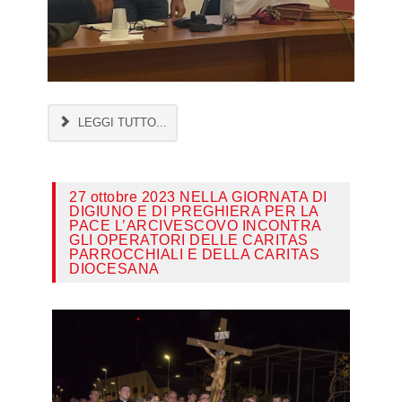
LEGGI TUTTO...
27 ottobre 2023 NELLA GIORNATA DI
DIGIUNO E DI PREGHIERA PER LA
PACE L’ARCIVESCOVO INCONTRA
GLI OPERATORI DELLE CARITAS
PARROCCHIALI E DELLA CARITAS
DIOCESANA