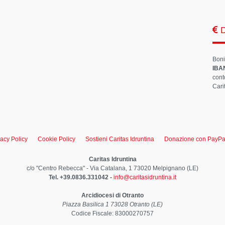
D
Boni
IBA
cont
Cari
vacy Policy
Cookie Policy
Sostieni Caritas Idruntina
Donazione con PayPal 
Caritas Idruntina
c/o "Centro Rebecca" - Via Catalana, 1 73020 Melpignano (LE)
Tel. +39.0836.331042 -
info@caritasidruntina.it
Arcidiocesi di Otranto
Piazza Basilica 1 73028 Otranto (LE)
Codice Fiscale: 83000270757