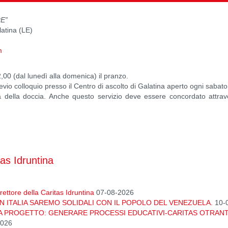
E”
latina (LE)
m
,00 (dal lunedì alla domenica) il pranzo.
io colloquio presso il Centro di ascolto di Galatina aperto ogni sabato 
ità della doccia. Anche questo servizio deve essere concordato attrav
tas Idruntina
ettore della Caritas Idruntina
07-08-2026
N ITALIA SAREMO SOLIDALI CON IL POPOLO DEL VENEZUELA.
10-
A PROGETTO: GENERARE PROCESSI EDUCATIVI-CARITAS OTRAN
2026