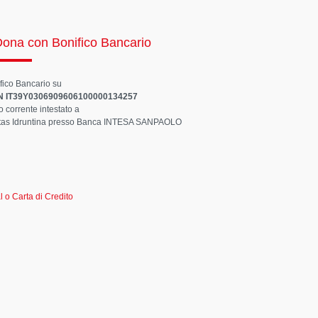
ona con Bonifico Bancario
fico Bancario su
N IT39Y0306909606100000134257
o corrente intestato a
tas Idruntina presso Banca INTESA SANPAOLO
o Carta di Credito