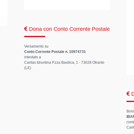
Dona con Conto Corrente Postale
Versamento su
Conto Corrente Postale n. 10974731
intestato a
Caritas Idruntina P.zza Basilica, 1 - 73028 Otranto
(LE)
D
Boni
IBA
cont
Cari