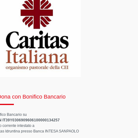
ona con Bonifico Bancario
fico Bancario su
N IT39Y0306909606100000134257
o corrente intestato a
tas Idruntina presso Banca INTESA SANPAOLO