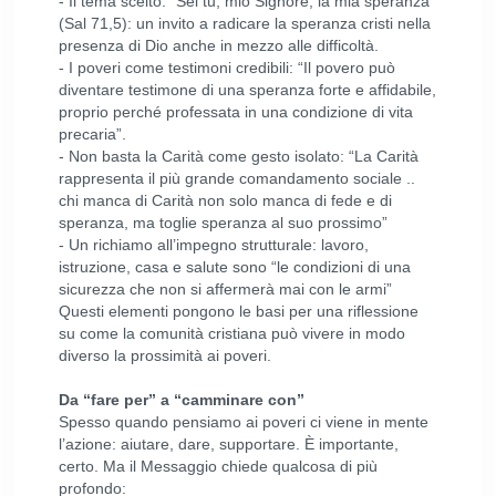
- Il tema scelto: “Sei tu, mio Signore, la mia speranza”
(Sal 71,5): un invito a radicare la speranza cristi nella
presenza di Dio anche in mezzo alle difficoltà.
- I poveri come testimoni credibili: “Il povero può
diventare testimone di una speranza forte e affidabile,
proprio perché professata in una condizione di vita
precaria”.
- Non basta la Carità come gesto isolato: “La Carità
rappresenta il più grande comandamento sociale ..
chi manca di Carità non solo manca di fede e di
speranza, ma toglie speranza al suo prossimo”
- Un richiamo all’impegno strutturale: lavoro,
istruzione, casa e salute sono “le condizioni di una
sicurezza che non si affermerà mai con le armi”
Questi elementi pongono le basi per una riflessione
su come la comunità cristiana può vivere in modo
diverso la prossimità ai poveri.
Da “fare per” a “camminare con”
Spesso quando pensiamo ai poveri ci viene in mente
l’azione: aiutare, dare, supportare. È importante,
certo. Ma il Messaggio chiede qualcosa di più
profondo: