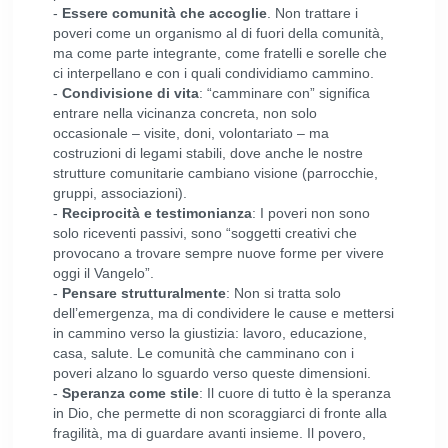
-
Essere comunità che accoglie
. Non trattare i
poveri come un organismo al di fuori della comunità,
ma come parte integrante, come fratelli e sorelle che
ci interpellano e con i quali condividiamo cammino.
-
Condivisione di vita
: “camminare con” significa
entrare nella vicinanza concreta, non solo
occasionale – visite, doni, volontariato – ma
costruzioni di legami stabili, dove anche le nostre
strutture comunitarie cambiano visione (parrocchie,
gruppi, associazioni).
-
Reciprocità e testimonianza
: I poveri non sono
solo riceventi passivi, sono “soggetti creativi che
provocano a trovare sempre nuove forme per vivere
oggi il Vangelo”.
-
Pensare strutturalmente
: Non si tratta solo
dell’emergenza, ma di condividere le cause e mettersi
in cammino verso la giustizia: lavoro, educazione,
casa, salute. Le comunità che camminano con i
poveri alzano lo sguardo verso queste dimensioni.
-
Speranza come stile
: Il cuore di tutto è la speranza
in Dio, che permette di non scoraggiarci di fronte alla
fragilità, ma di guardare avanti insieme. Il povero,